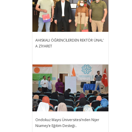
AHISKALI ÖĞRENCİLERDEN REKTÖR ÜNAL'
A ZİYARET
Ondokuz Mayıs Üniversitesi’nden Nijer
Niamey’e Eğitim Desteği..