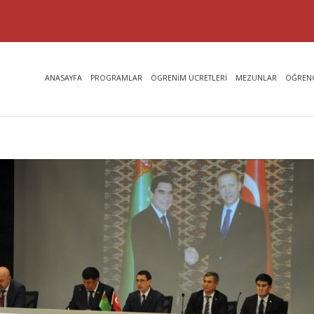
ANASAYFA
PROGRAMLAR
ÖGRENİM ÜCRETLERİ
MEZUNLAR
ÖĞRENC