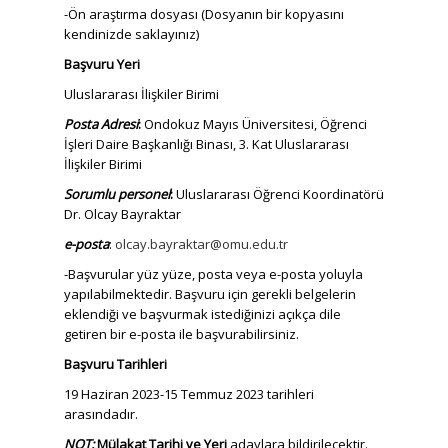
-Ön araştırma dosyası (Dosyanın bir kopyasını
kendinizde saklayınız)
Başvuru Yeri
Uluslararası İlişkiler Birimi
Posta Adresi
:
Ondokuz Mayıs Üniversitesi, Öğrenci
İşleri Daire Başkanlığı Binası, 3. Kat Uluslararası
İlişkiler Birimi
Sorumlu personel
:
Uluslararası Öğrenci Koordinatörü
Dr. Olcay Bayraktar
e-posta
:
olcay.bayraktar@omu.edu.tr
-Başvurular yüz yüze, posta veya e-posta yoluyla
yapılabilmektedir. Başvuru için gerekli belgelerin
eklendiği ve başvurmak istediğinizi açıkça dile
getiren bir e-posta ile başvurabilirsiniz.
Başvuru Tarihleri
19 Haziran 2023-15 Temmuz 2023 tarihleri
arasındadır.
NOT:
Mülakat Tarihi ve Yeri
adaylara bildirilecektir.